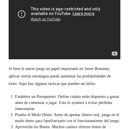
Si bien la suerte juega un papel importante en
Sweet Bonanza
,
aplicar ciertas estrategias puede aumentar las probabilidades de
éxito. Aquí hay algunas tácticas que pueden ser útiles:
Establece un Presupuesto:
Define cuánto estás dispuesto a gastar
antes de comenzar a jugar. Esto te ayudará a evitar pérdidas
innecesarias.
Prueba el Modo Demo:
Antes de apostar dinero real, juega en el
modo demo para familiarizarte con el funcionamiento del juego.
Aprovecha los Bonos:
Muchos casinos ofrecen bonos de