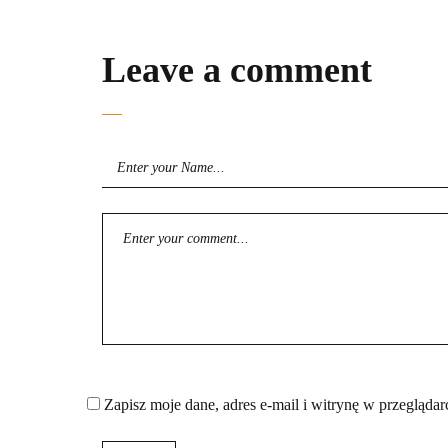
Leave a comment
Zapisz moje dane, adres e-mail i witrynę w przegląda