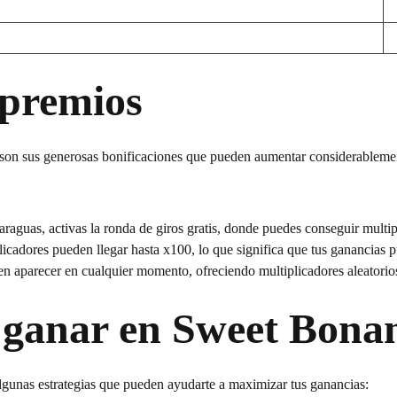
 premios
son sus generosas bonificaciones que pueden aumentar considerablement
raguas, activas la ronda de giros gratis, donde puedes conseguir multip
plicadores pueden llegar hasta x100, lo que significa que tus ganancias 
n aparecer en cualquier momento, ofreciendo multiplicadores aleatorios
a ganar en Sweet Bona
algunas estrategias que pueden ayudarte a maximizar tus ganancias: