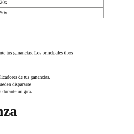
20x
50x
e tus ganancias. Los principales tipos
licadores de tus ganancias.
pueden dispararse
 durante un giro.
nza