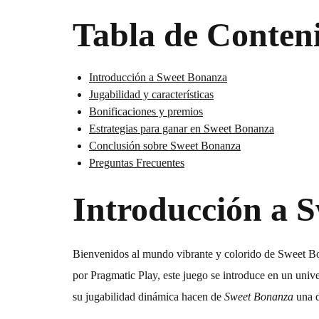
Tabla de Conten
Introducción a Sweet Bonanza
Jugabilidad y características
Bonificaciones y premios
Estrategias para ganar en Sweet Bonanza
Conclusión sobre Sweet Bonanza
Preguntas Frecuentes
Introducción a 
Bienvenidos al mundo vibrante y colorido de
Sweet B
por Pragmatic Play, este juego se introduce en un univ
su jugabilidad dinámica hacen de
Sweet Bonanza
una d