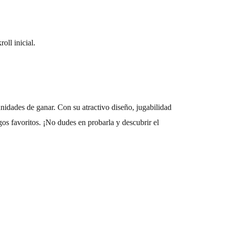
oll inicial.
idades de ganar. Con su atractivo diseño, jugabilidad
os favoritos. ¡No dudes en probarla y descubrir el