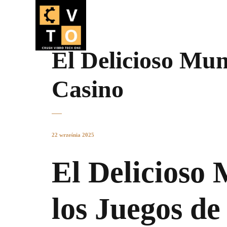
El Delicioso Mun
Casino
22 września 2025
El Delicioso
los Juegos de