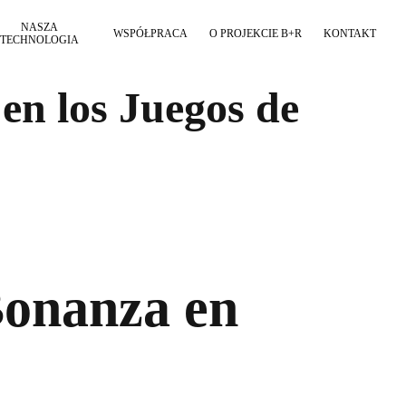
NASZA
WSPÓŁPRACA
O PROJEKCIE B+R
KONTAKT
TECHNOLOGIA
en los Juegos de
Bonanza en