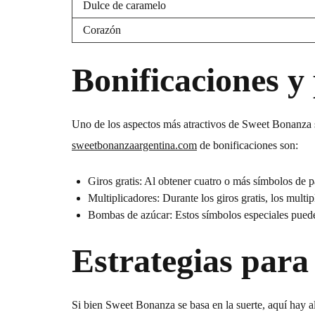
Dulce de caramelo
Corazón
Bonificaciones y
Uno de los aspectos más atractivos de
Sweet Bonanza
sweetbonanzaargentina.com
de bonificaciones son:
Giros gratis:
Al obtener cuatro o más símbolos de pa
Multiplicadores:
Durante los giros gratis, los multi
Bombas de azúcar:
Estos símbolos especiales puede
Estrategias par
Si bien
Sweet Bonanza
se basa en la suerte, aquí hay 