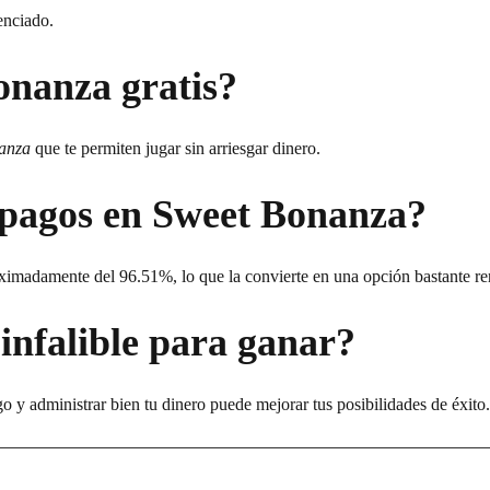
cenciado.
onanza gratis?
anza
que te permiten jugar sin arriesgar dinero.
s pagos en Sweet Bonanza?
ximadamente del 96.51%, lo que la convierte en una opción bastante re
 infalible para ganar?
o y administrar bien tu dinero puede mejorar tus posibilidades de éxito.