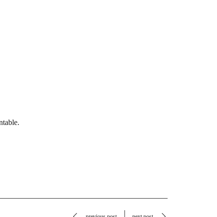
ntable.
previous post
next post