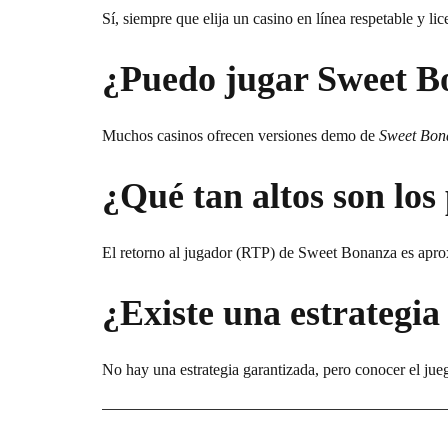
Sí, siempre que elija un casino en línea respetable y li
¿Puedo jugar Sweet B
Muchos casinos ofrecen versiones demo de
Sweet Bon
¿Qué tan altos son lo
El retorno al jugador (RTP) de
Sweet Bonanza
es apro
¿Existe una estrategia
No hay una estrategia garantizada, pero conocer el jueg