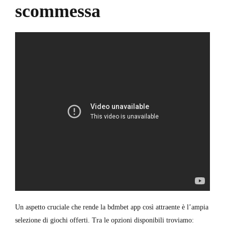
scommessa
Un aspetto cruciale che rende la
bdmbet app
così attraente è l’ampia
selezione di giochi offerti. Tra le opzioni disponibili troviamo: