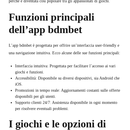
perché è diventata così popolare tra gli appassionati di giochi.
Funzioni principali
dell’app bdmbet
L’app bdmbet è progettata per offrire un’interfaccia user-friendly e
una navigazione intuitiva. Ecco alcune delle sue funzioni principali:
Interfaccia intuitiva:
Progettata per facilitare l’accesso ai vari
giochi e funzioni.
Accessibilità:
Disponibile su diversi dispositivi, sia Android che
iOS.
Promozioni in tempo reale:
Aggiornamenti costanti sulle offerte
disponibili per gli utenti.
Supporto clienti 24/7:
Assistenza disponibile in ogni momento
per risolvere eventuali problemi.
I giochi e le opzioni di