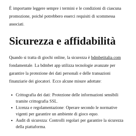
È importante leggere sempre i termini e le condizioni di ciascuna
promozione, poiché potrebbero esserci requisiti di scommessa
associati.
Sicurezza e affidabilità
Quando si tratta di giochi online, la sicurezza è
bdmbetitalia.com
fondamentale. La
bdmbet app
utilizza tecnologie avanzate per
garantire la protezione dei dati personali e delle transazioni
finanziarie dei giocatori. Ecco alcune misure adottate:
Crittografia dei dati:
Protezione delle informazioni sensibili
tramite crittografia SSL.
Licenza e regolamentazione:
Operare secondo le normative
vigenti per garantire un ambiente di gioco equo.
Audit di sicurezza:
Controlli regolari per garantire la sicurezza
della piattaforma.