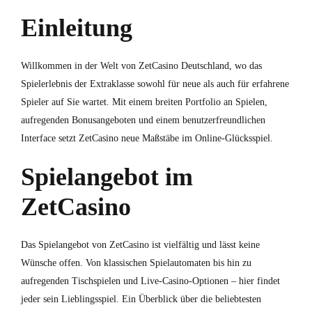
Einleitung
Willkommen in der Welt von
ZetCasino Deutschland
, wo das
Spielerlebnis der Extraklasse sowohl für neue als auch für erfahrene
Spieler auf Sie wartet. Mit einem breiten Portfolio an Spielen,
aufregenden Bonusangeboten und einem benutzerfreundlichen
Interface setzt
ZetCasino
neue Maßstäbe im Online-Glücksspiel.
Spielangebot im
ZetCasino
Das Spielangebot von
ZetCasino
ist vielfältig und lässt keine
Wünsche offen. Von klassischen Spielautomaten bis hin zu
aufregenden Tischspielen und Live-Casino-Optionen – hier findet
jeder sein Lieblingsspiel. Ein Überblick über die beliebtesten