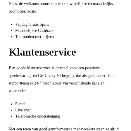
Naast de welkomstbonus zijn er ook wekelijkse en maandelijkse
promoties, zoals:
Vrijdag Gratis Spins
Maandelijkse Cashback
Toernooien met prijzen
Klantenservice
Een goede klantenservice is cruciaal voor een positieve
speelervaring, en
Get Lucky Nl
begrijpt dat als geen ander. Hun
supportteam is 24/7 beschikbaar via verschillende kanalen,
waaronder:
E-mail
Live chat
Telefonische ondersteuning
Met een team van goed geïnformeerde medewerkers staan ze altijd