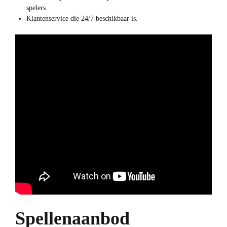
spelers.
Klantenservice die 24/7 beschikbaar is.
Spellenaanbod