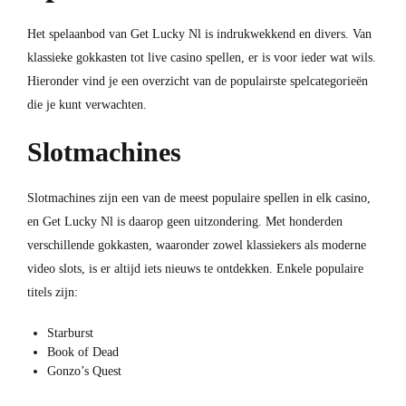
Het spelaanbod van
Get Lucky Nl
is indrukwekkend en divers. Van
klassieke gokkasten tot live casino spellen, er is voor ieder wat wils.
Hieronder vind je een overzicht van de populairste spelcategorieën
die je kunt verwachten.
Slotmachines
Slotmachines zijn een van de meest populaire spellen in elk casino,
en
Get Lucky Nl
is daarop geen uitzondering. Met honderden
verschillende gokkasten, waaronder zowel klassiekers als moderne
video slots, is er altijd iets nieuws te ontdekken. Enkele populaire
titels zijn:
Starburst
Book of Dead
Gonzo’s Quest