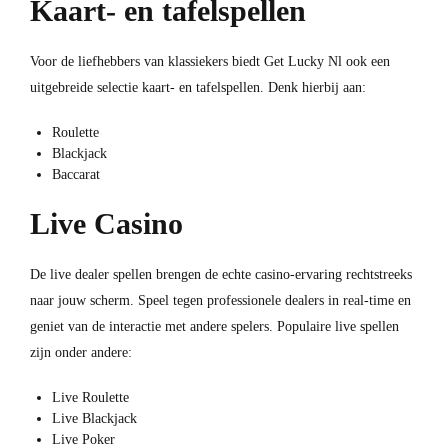
Kaart- en tafelspellen
Voor de liefhebbers van klassiekers biedt
Get Lucky Nl
ook een
uitgebreide selectie kaart- en tafelspellen. Denk hierbij aan:
Roulette
Blackjack
Baccarat
Live Casino
De live dealer spellen brengen de echte casino-ervaring rechtstreeks
naar jouw scherm. Speel tegen professionele dealers in real-time en
geniet van de interactie met andere spelers. Populaire live spellen
zijn onder andere:
Live Roulette
Live Blackjack
Live Poker