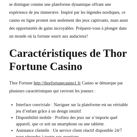
se distingue comme une plateforme dynamique offrant une
expérience de jeu immersive. Inspiré par les légendes nordiques, ce
casino en ligne promet non seulement des jeux captivants, mais aussi
des opportunités de gains incroyables. Préparez-vous à plonger dans
un monde où la fortune sourit aux audacieux!
Caractéristiques de Thor
Fortune Casino
Thor Fortune
http://thorfortunecasino1.fr
Casino se démarque par
plusieurs caractéristiques qui raviront les joueurs :
Interface conviviale :
Naviguer sur la plateforme est un véritable
jeu d’enfant grâce à un design intuitif.
Disponibilité mobile :
Profitez des jeux sur n’importe quel
appareil, que ce soit un smartphone ou une tablette.
Assistance clientèle :
Un service client réactif disponible 24/7
pour répondre à toutes vos questions.