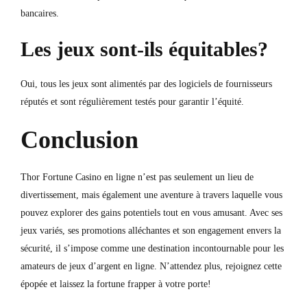
bancaires.
Les jeux sont-ils équitables?
Oui, tous les jeux sont alimentés par des logiciels de fournisseurs
réputés et sont régulièrement testés pour garantir l’équité.
Conclusion
Thor Fortune Casino en ligne
n’est pas seulement un lieu de
divertissement, mais également une aventure à travers laquelle vous
pouvez explorer des gains potentiels tout en vous amusant. Avec ses
jeux variés, ses promotions alléchantes et son engagement envers la
sécurité, il s’impose comme une destination incontournable pour les
amateurs de jeux d’argent en ligne. N’attendez plus, rejoignez cette
épopée et laissez la fortune frapper à votre porte!