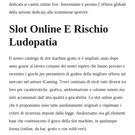
dedicata ai casinò online live. Interessante è persino l’offerta globale
della sezione dedicata alle scommesse sportive.
Slot Online E Rischio
Ludopatia
Il nostro catalogo di slot machine gratis si è ampliato anno dopo
anno grazie al lavoro costante dei nostri esperti che hanno provato e
recensito i giochi per permetterti di godere della migliore offerta sul
mercato nel settore iGaming. Trovi centinaia di titoli tutti diversi tra
loro per caratteristiche, grafica, ambientazione e colonne sonore ma
tutti accumunati dall’alta qualità e giocabilità. Le slot online gratis
che ti proponiamo sono tutte assolutamente originali e rispettano i
criteri di sicurezza imposti dalla legge. Analizziamo ora gli elementi
base che costituiscono il gioco della slot machine, in qualunque
forma (online, da bar, gratis o con soldi veri).