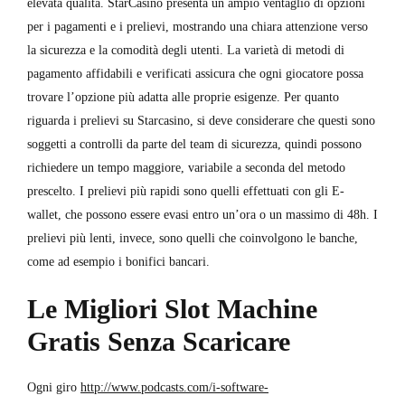
elevata qualità. StarCasino presenta un ampio ventaglio di opzioni
per i pagamenti e i prelievi, mostrando una chiara attenzione verso
la sicurezza e la comodità degli utenti. La varietà di metodi di
pagamento affidabili e verificati assicura che ogni giocatore possa
trovare l’opzione più adatta alle proprie esigenze. Per quanto
riguarda i prelievi su Starcasino, si deve considerare che questi sono
soggetti a controlli da parte del team di sicurezza, quindi possono
richiedere un tempo maggiore, variabile a seconda del metodo
prescelto. I prelievi più rapidi sono quelli effettuati con gli E-
wallet, che possono essere evasi entro un’ora o un massimo di 48h. I
prelievi più lenti, invece, sono quelli che coinvolgono le banche,
come ad esempio i bonifici bancari.
Le Migliori Slot Machine
Gratis Senza Scaricare
Ogni giro
http://www.podcasts.com/i-software-