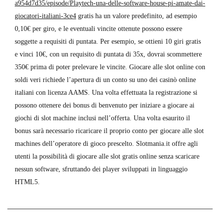
a954d7d35/episode/Playtech-una-delle-software-house-pi-amate-dai-
giocatori-italiani-3ce4
gratis ha un valore predefinito, ad esempio
0,10€ per giro, e le eventuali vincite ottenute possono essere
soggette a requisiti di puntata. Per esempio, se ottieni 10 giri gratis
e vinci 10€, con un requisito di puntata di 35x, dovrai scommettere
350€ prima di poter prelevare le vincite. Giocare alle slot online con
soldi veri richiede l’apertura di un conto su uno dei casinò online
italiani con licenza AAMS. Una volta effettuata la registrazione si
possono ottenere dei bonus di benvenuto per iniziare a giocare ai
giochi di slot machine inclusi nell’offerta. Una volta esaurito il
bonus sarà necessario ricaricare il proprio conto per giocare alle slot
machines dell’operatore di gioco prescelto. Slotmania.it offre agli
utenti la possibilità di giocare alle slot gratis online senza scaricare
nessun software, sfruttando dei player sviluppati in linguaggio
HTML5.