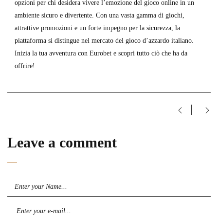
opzioni per chi desidera vivere l’emozione del gioco online in un
ambiente sicuro e divertente. Con una vasta gamma di giochi,
attrattive promozioni e un forte impegno per la sicurezza, la
piattaforma si distingue nel mercato del gioco d’azzardo italiano.
Inizia la tua avventura con Eurobet e scopri tutto ciò che ha da
offrire!
Leave a comment