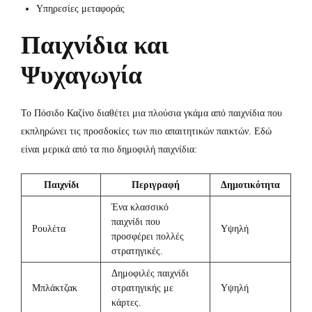
Υπηρεσίες μεταφοράς
Παιχνίδια και
Ψυχαγωγία
Το
Πόσιδο Καζίνο
διαθέτει μια πλούσια γκάμα από παιχνίδια που
εκπληρώνει τις προσδοκίες των πιο απαιτητικών παικτών. Εδώ
είναι μερικά από τα πιο δημοφιλή παιχνίδια:
Παιχνίδι
Περιγραφή
Δημοτικότητα
Ένα κλασσικό
παιχνίδι που
Ρουλέτα
Υψηλή
προσφέρει πολλές
στρατηγικές.
Δημοφιλές παιχνίδι
Μπλάκτζακ
στρατηγικής με
Υψηλή
κάρτες.