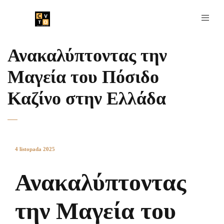
Ανακαλύπτοντας την
Μαγεία του Πόσιδο
Καζίνο στην Ελλάδα
4 listopada 2025
Ανακαλύπτοντας
την Μαγεία του