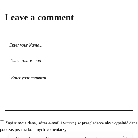
Leave a comment
Zapisz moje dane, adres e-mail i witrynę w przeglądarce aby wypełnić dane
podczas pisania kolejnych komentarzy.