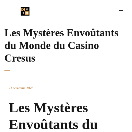
Les Mystères Envoûtants
du Monde du Casino
Cresus
23 września 2025
Les Mystères
Envoûtants du