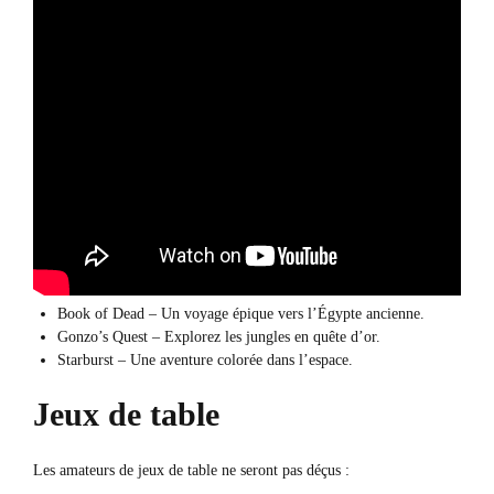
Book of Dead
– Un voyage épique vers l’Égypte ancienne.
Gonzo’s Quest
– Explorez les jungles en quête d’or.
Starburst
– Une aventure colorée dans l’espace.
Jeux de table
Les amateurs de jeux de table ne seront pas déçus :