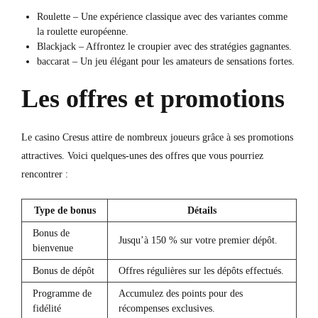
Roulette
– Une expérience classique avec des variantes comme
la roulette européenne.
Blackjack
– Affrontez le croupier avec des stratégies gagnantes.
baccarat
– Un jeu élégant pour les amateurs de sensations fortes.
Les offres et promotions
Le
casino Cresus
attire de nombreux joueurs grâce à ses promotions
attractives. Voici quelques-unes des offres que vous pourriez
rencontrer :
Type de bonus
Détails
Bonus de
Jusqu’à 150 % sur votre premier dépôt.
bienvenue
Bonus de dépôt
Offres régulières sur les dépôts effectués.
Programme de
Accumulez des points pour des
fidélité
récompenses exclusives.