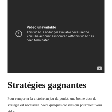
Stratégies gagnantes
Pour remporter la victoire au jeu du poulet, une bonne dose de
stratégie est nécessaire. Voici quelques conseils qui pourraient vous
aider :