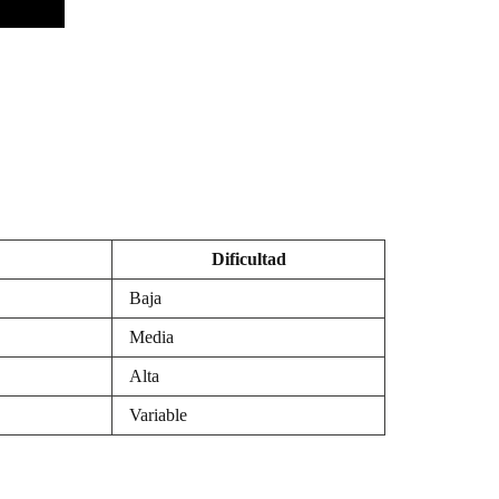
Dificultad
Baja
Media
Alta
Variable