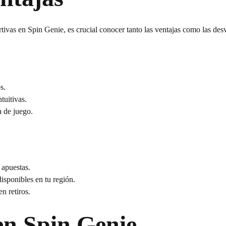
tivas
en
Spin Genie
, es crucial conocer tanto las ventajas como las de
s.
tuitivas.
 de juego.
 apuestas.
isponibles en tu región.
n retiros.
n Spin Genie