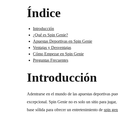
Índice
Introducción
¿Qué es Spin Genie?
Apuestas Deportivas en Spin Genie
Ventajas y Desventajas
Cómo Empezar en Spin Genie
Preguntas Frecuentes
Introducción
Adentrarse en el mundo de las
apuestas deportivas
pued
excepcional.
Spin Genie
no es solo un sitio para jugar
base sólida para ofrecer un entretenimiento de
spin gen