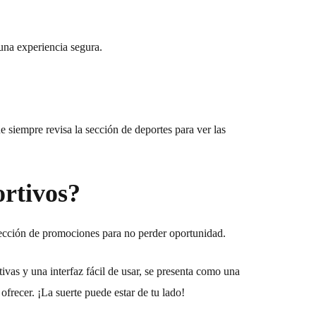
 una experiencia segura.
e siempre revisa la sección de deportes para ver las
ortivos?
sección de promociones para no perder oportunidad.
tivas
y una interfaz fácil de usar, se presenta como una
frecer. ¡La suerte puede estar de tu lado!