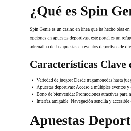
¿Qué es Spin Ge
Spin Genie
es un casino en línea que ha hecho olas en 
opciones en apuestas deportivas, este portal es un refu
adrenalina de las apuestas en eventos deportivos de dive
Características Clave
Variedad de juegos:
Desde tragamonedas hasta jue
Apuestas deportivas:
Acceso a múltiples eventos y 
Bono de bienvenida:
Promociones atractivas para 
Interfaz amigable:
Navegación sencilla y accesible e
Apuestas Deport