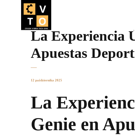
La Experiencia 
Apuestas Deport
12 października 2025
La Experienc
Genie en Apu