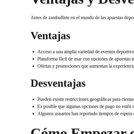
Antes de zambullirte en el mundo de las
apuestas depor
Ventajas
Acceso a una amplia variedad de eventos deportivo
Plataforma fácil de usar con opciones de apuestas in
Ofertas y promociones que aumentan la experiencia
Desventajas
Pueden existir restricciones geográficas para ciertas
Es posible que algunas opciones de pago no estén d
Algunos usuarios han reportado tiempos de espera e
Cómo Empezar e