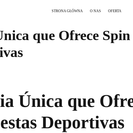
STRONA GŁÓWNA
O NAS
OFERTA
Única que Ofrece Spin
ivas
ia Única que Ofr
estas Deportivas