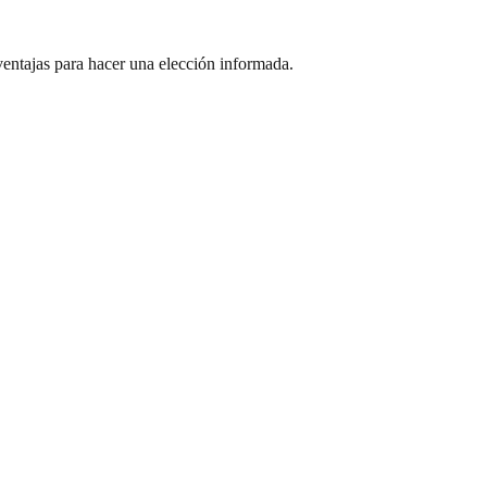
sventajas para hacer una elección informada.