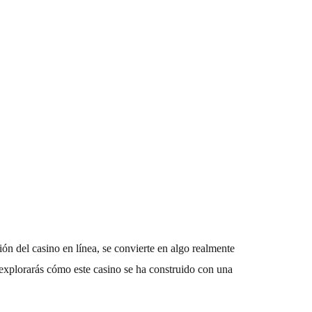
n del casino en línea, se convierte en algo realmente
, explorarás cómo este casino se ha construido con una