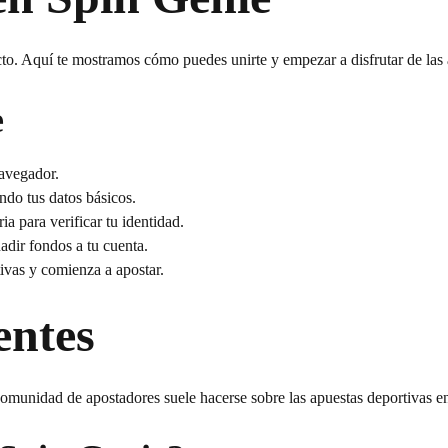
to. Aquí te mostramos cómo puedes unirte y empezar a disfrutar de las
e
avegador.
ndo tus datos básicos.
 para verificar tu identidad.
dir fondos a tu cuenta.
ivas y comienza a apostar.
entes
comunidad de apostadores suele hacerse sobre las
apuestas deportivas
e