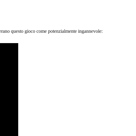
erano questo gioco come potenzialmente ingannevole: