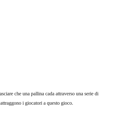
sciare che una pallina cada attraverso una serie di
 attraggono i giocatori a questo gioco.