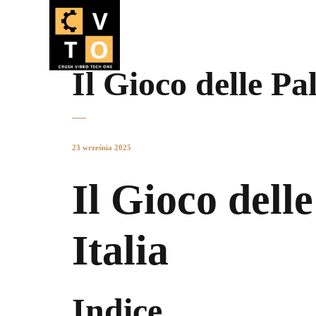
Il Gioco delle Pal
23 września 2025
Il Gioco delle
Italia
Indice