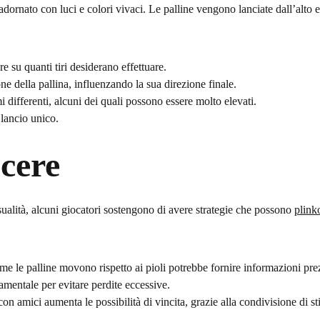
adornato con luci e colori vivaci. Le palline vengono lanciate dall’alto e
 su quanti tiri desiderano effettuare.
e della pallina, influenzando la sua direzione finale.
 differenti, alcuni dei quali possono essere molto elevati.
lancio unico.
ncere
sualità, alcuni giocatori sostengono di avere strategie che possono
plink
e le palline movono rispetto ai pioli potrebbe fornire informazioni pre
amentale per evitare perdite eccessive.
 amici aumenta le possibilità di vincita, grazie alla condivisione di stil