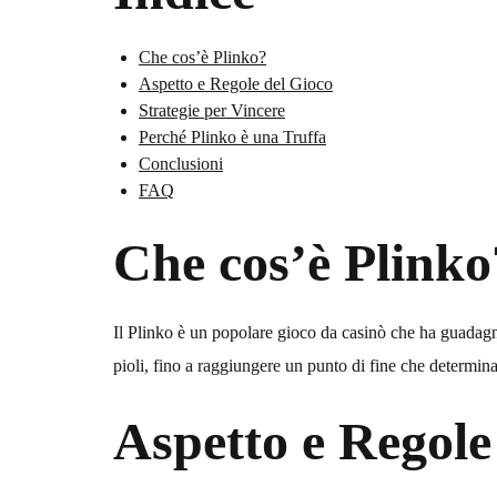
Che cos’è Plinko?
Aspetto e Regole del Gioco
Strategie per Vincere
Perché Plinko è una Truffa
Conclusioni
FAQ
Che cos’è Plinko
Il
Plinko
è un popolare gioco da casinò che ha guadagnato
pioli, fino a raggiungere un punto di fine che determina
Aspetto e Regole