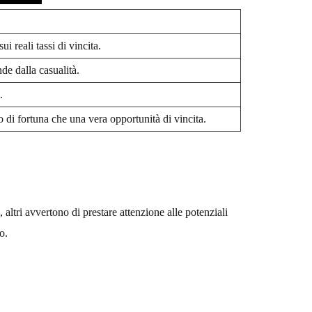
i reali tassi di vincita.
de dalla casualità.
.
 di fortuna che una vera opportunità di vincita.
altri avvertono di prestare attenzione alle potenziali
o.