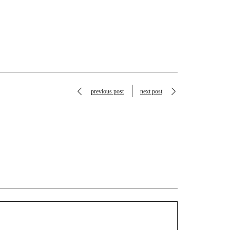
previous post
next post