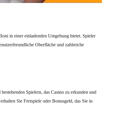
e Boni in einer einladenden Umgebung bietet. Spieler
benutzerfreundliche Oberfläche und zahlreiche
nd bestehenden Spielern, das Casino zu erkunden und
erhalten Sie Freispiele oder Bonusgeld, das Sie in