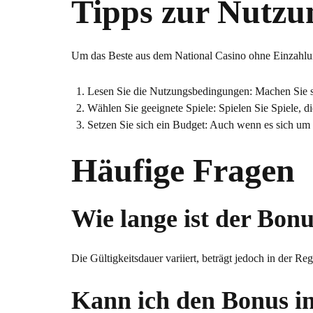
Tipps zur Nutzu
Um das Beste aus dem
National Casino ohne Einzahl
Lesen Sie die Nutzungsbedingungen: Machen Sie s
Wählen Sie geeignete Spiele: Spielen Sie Spiele, 
Setzen Sie sich ein Budget: Auch wenn es sich um e
Häufige Fragen
Wie lange ist der Bonu
Die Gültigkeitsdauer variiert, beträgt jedoch in der R
Kann ich den Bonus in