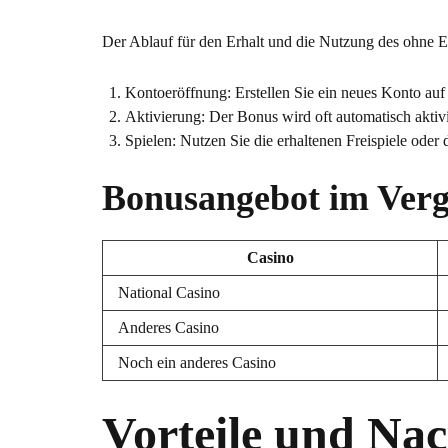
Der Ablauf für den Erhalt und die Nutzung des ohne Ein
Kontoeröffnung: Erstellen Sie ein neues Konto auf 
Aktivierung: Der Bonus wird oft automatisch aktiv
Spielen: Nutzen Sie die erhaltenen Freispiele oder
Bonusangebot im Verg
Casino
National Casino
Anderes Casino
Noch ein anderes Casino
Vorteile und Nac