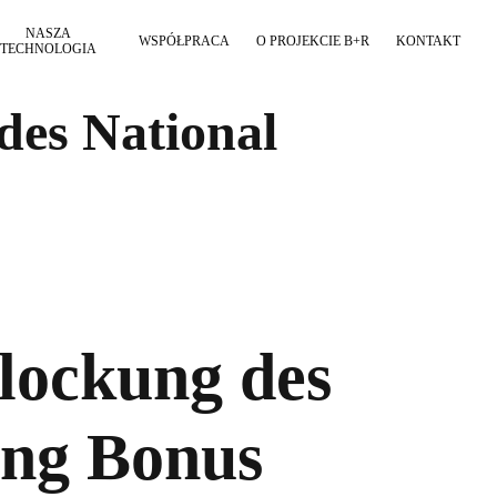
NASZA
WSPÓŁPRACA
O PROJEKCIE B+R
KONTAKT
TECHNOLOGIA
des National
rlockung des
ung Bonus