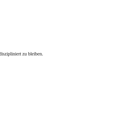
szipliniert zu bleiben.