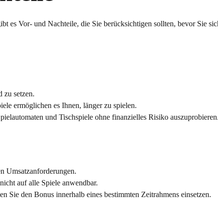
t es Vor- und Nachteile, die Sie berücksichtigen sollten, bevor Sie si
 zu setzen.
iele ermöglichen es Ihnen, länger zu spielen.
pielautomaten und Tischspiele ohne finanzielles Risiko auszuprobieren
n Umsatzanforderungen.
icht auf alle Spiele anwendbar.
n Sie den Bonus innerhalb eines bestimmten Zeitrahmens einsetzen.