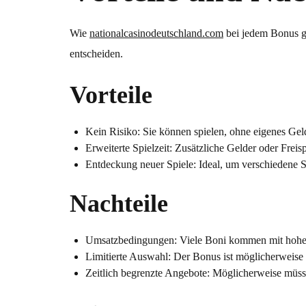
Wie
nationalcasinodeutschland.com
bei jedem Bonus gib
entscheiden.
Vorteile
Kein Risiko:
Sie können spielen, ohne eigenes Geld
Erweiterte Spielzeit:
Zusätzliche Gelder oder Freisp
Entdeckung neuer Spiele:
Ideal, um verschiedene S
Nachteile
Umsatzbedingungen:
Viele Boni kommen mit hohe
Limitierte Auswahl:
Der Bonus ist möglicherweise n
Zeitlich begrenzte Angebote:
Möglicherweise müsse