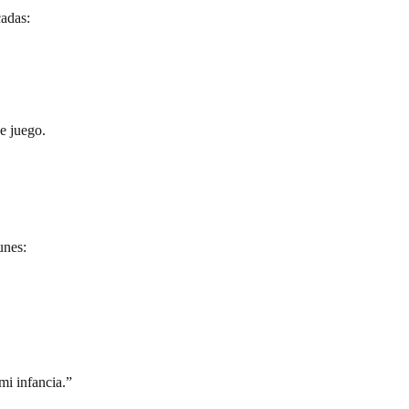
cadas:
e juego.
unes:
mi infancia.”