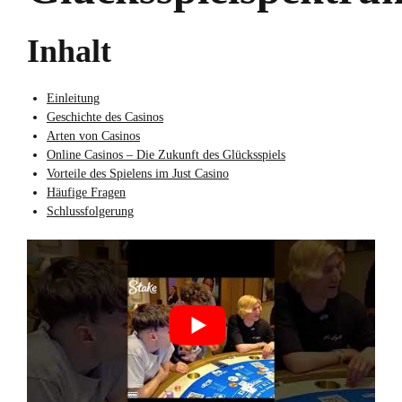
Inhalt
Einleitung
Geschichte des Casinos
Arten von Casinos
Online Casinos – Die Zukunft des Glücksspiels
Vorteile des Spielens im Just Casino
Häufige Fragen
Schlussfolgerung