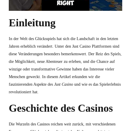
Einleitung
In der Welt des Glücksspiels hat sich die Landschaft in den letzten
Jahren erheblich verändert. Unter den
Just Casino
Plattformen sind
diese Veränderungen besonders bemerkenswert. Der Reiz des Spiels,
die Möglichkeit, neue Abenteuer zu erleben, und die Chance auf
winzige oder transformative Gewinne haben das Interesse vieler
Menschen geweckt. In diesem Artikel erkunden wir die
faszinierenden Aspekte des
Just Casino
und wie es das Spielerlebnis
revolutioniert hat.
Geschichte des Casinos
Die Wurzeln des Casinos reichen weit zurück, mit verschiedenen