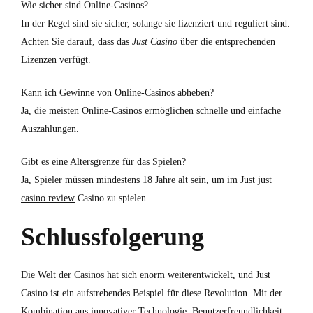
Wie sicher sind Online-Casinos?
In der Regel sind sie sicher, solange sie lizenziert und reguliert sind.
Achten Sie darauf, dass das
Just Casino
über die entsprechenden
Lizenzen verfügt.
Kann ich Gewinne von Online-Casinos abheben?
Ja, die meisten Online-Casinos ermöglichen schnelle und einfache
Auszahlungen.
Gibt es eine Altersgrenze für das Spielen?
Ja, Spieler müssen mindestens 18 Jahre alt sein, um im
Just
just
casino review
Casino
zu spielen.
Schlussfolgerung
Die Welt der Casinos hat sich enorm weiterentwickelt, und
Just
Casino
ist ein aufstrebendes Beispiel für diese Revolution. Mit der
Kombination aus innovativer Technologie, Benutzerfreundlichkeit