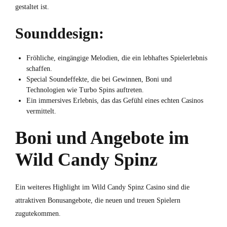
gestaltet ist.
Sounddesign:
Fröhliche, eingängige Melodien, die ein lebhaftes Spielerlebnis
schaffen.
Special Soundeffekte, die bei Gewinnen, Boni und
Technologien wie
Turbo Spins
auftreten.
Ein immersives Erlebnis, das das Gefühl eines echten Casinos
vermittelt.
Boni und Angebote im
Wild Candy Spinz
Ein weiteres Highlight im
Wild Candy Spinz Casino
sind die
attraktiven Bonusangebote, die neuen und treuen Spielern
zugutekommen.