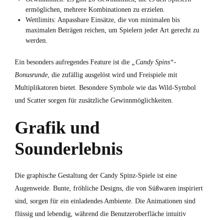
ermöglichen, mehrere Kombinationen zu erzielen.
Wettlimits:
Anpassbare Einsätze, die von minimalen bis
maximalen Beträgen reichen, um Spielern jeder Art gerecht zu
werden.
Ein besonders aufregendes Feature ist die
„Candy Spins“-
Bonusrunde
, die zufällig ausgelöst wird und Freispiele mit
Multiplikatoren bietet. Besondere Symbole wie das Wild-Symbol
und Scatter sorgen für zusätzliche Gewinnmöglichkeiten.
Grafik und
Sounderlebnis
Die graphische Gestaltung der
Candy Spinz
-Spiele ist eine
Augenweide. Bunte, fröhliche Designs, die von Süßwaren inspiriert
sind, sorgen für ein einladendes Ambiente. Die Animationen sind
flüssig und lebendig, während die Benutzeroberfläche intuitiv