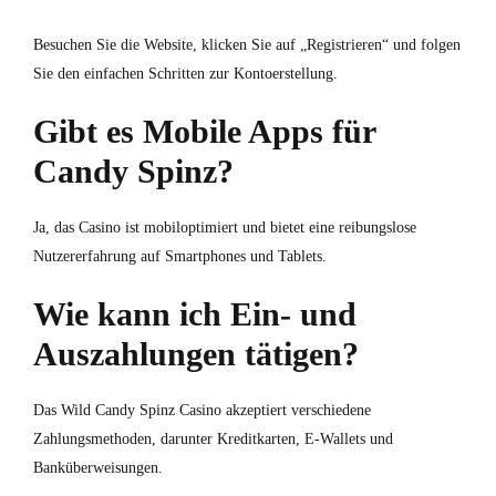
Besuchen Sie die Website, klicken Sie auf „Registrieren“ und folgen
Sie den einfachen Schritten zur Kontoerstellung.
Gibt es Mobile Apps für
Candy Spinz?
Ja, das Casino ist mobiloptimiert und bietet eine reibungslose
Nutzererfahrung auf Smartphones und Tablets.
Wie kann ich Ein- und
Auszahlungen tätigen?
Das
Wild Candy Spinz Casino
akzeptiert verschiedene
Zahlungsmethoden, darunter Kreditkarten, E-Wallets und
Banküberweisungen.