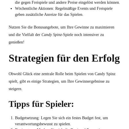
die gegen Freispiele und andere Preise eingelöst werden können.
Wöchentliche Aktionen:
Regelmäßige Events und Freispiele
geben zusätzliche Anreize für das Spielen.
Nutzen Sie die Bonusangebote, um Ihre Gewinne zu maximieren
und die Vielfalt der
Candy Spinz
-Spiele noch intensiver zu
genießen!
Strategien für den Erfolg
Obwohl Glück eine zentrale Rolle beim Spielen von
Candy Spinz
spielt, gibt es einige Strategien, um Ihre Gewinnergebnisse zu
steigern.
Tipps für Spieler:
Budgetsetzung:
Legen Sie sich ein festes Budget fest, um
verantwortungsbewusst zu spielen.