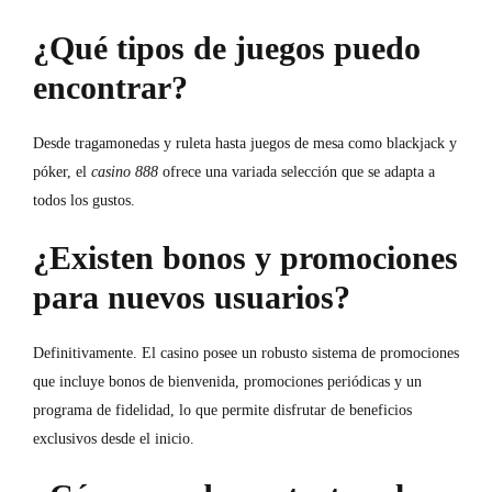
¿Qué tipos de juegos puedo
encontrar?
Desde tragamonedas y ruleta hasta juegos de mesa como blackjack y
póker, el
casino 888
ofrece una variada selección que se adapta a
todos los gustos.
¿Existen bonos y promociones
para nuevos usuarios?
Definitivamente. El casino posee un robusto sistema de promociones
que incluye bonos de bienvenida, promociones periódicas y un
programa de fidelidad, lo que permite disfrutar de beneficios
exclusivos desde el inicio.