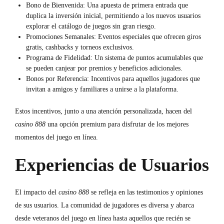
Bono de Bienvenida:
Una apuesta de primera entrada que
duplica la inversión inicial, permitiendo a los nuevos usuarios
explorar el catálogo de juegos sin gran riesgo.
Promociones Semanales:
Eventos especiales que ofrecen giros
gratis, cashbacks y torneos exclusivos.
Programa de Fidelidad:
Un sistema de puntos acumulables que
se pueden canjear por premios y beneficios adicionales.
Bonos por Referencia:
Incentivos para aquellos jugadores que
invitan a amigos y familiares a unirse a la plataforma.
Estos incentivos, junto a una atención personalizada, hacen del
casino 888
una opción premium para disfrutar de los mejores
momentos del juego en línea.
Experiencias de Usuarios
El impacto del
casino 888
se refleja en las testimonios y opiniones
de sus usuarios. La comunidad de jugadores es diversa y abarca
desde veteranos del juego en línea hasta aquellos que recién se