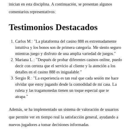
inician en esta disciplina. A continuación, se presentan algunos
comentarios representativos:
Testimonios Destacados
Carlos M.:
"La plataforma del casino 888 es extremadamente
intuitiva y los bonos son de primera categoría. Me siento seguro
mientras juego y disfruto de una amplia variedad de juegos."
Mariana L.:
"Después de probar diferentes casinos online, puedo
decir con certeza que el servicio al cliente y la atención a los
detalles en el casino 888 es inigualable."
Sergio R.:
"La experiencia es tan real que cada sesión me hace
olvidar que estoy jugando desde la comodidad de mi casa. La
ruleta y las tragamonedas tienen un toque especial que te
atrapa."
Además, se ha implementado un sistema de
valoración de usuarios
que permite ver en tiempo real la satisfacción general, ayudando a
nuevos jugadores a tomar decisiones informadas.