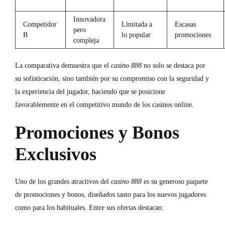
Innovadora
Competidor
Limitada a
Escasas
pero
B
lo popular
promociones
compleja
La comparativa demuestra que el
casino 888
no solo se destaca por
su sofisticación, sino también por su compromiso con la seguridad y
la experiencia del jugador, haciendo que se posicione
favorablemente en el competitivo mundo de los casinos online.
Promociones y Bonos
Exclusivos
Uno de los grandes atractivos del
casino 888
es su generoso paquete
de promociones y bonos, diseñados tanto para los nuevos jugadores
como para los habituales. Entre sus ofertas destacan: