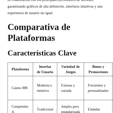
garantizando gráficos de alta definición, interfaces intuitivas y una
experiencia de usuario sin igual.
Comparativa de
Plataformas
Características Clave
Interfaz
Variedad de
Bonos y
Plataforma
de Usuario
Juegos
Promociones
Moderna e
Extensa y
Frecuentes y
Casino 888
intuitiva
variada
personalizados
Competidor
Amplia pero
Tradicional
Estándar
A
estandarizada