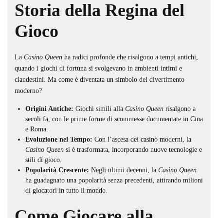
Storia della Regina del
Gioco
La
Casino Queen
ha radici profonde che risalgono a tempi antichi,
quando i giochi di fortuna si svolgevano in ambienti intimi e
clandestini. Ma come è diventata un simbolo del divertimento
moderno?
Origini Antiche:
Giochi simili alla
Casino Queen
risalgono a
secoli fa, con le prime forme di scommesse documentate in Cina
e Roma.
Evoluzione nel Tempo:
Con l’ascesa dei casinò moderni, la
Casino Queen
si è trasformata, incorporando nuove tecnologie e
stili di gioco.
Popolarità Crescente:
Negli ultimi decenni, la
Casino Queen
ha guadagnato una popolarità senza precedenti, attirando milioni
di giocatori in tutto il mondo.
Come Giocare alla