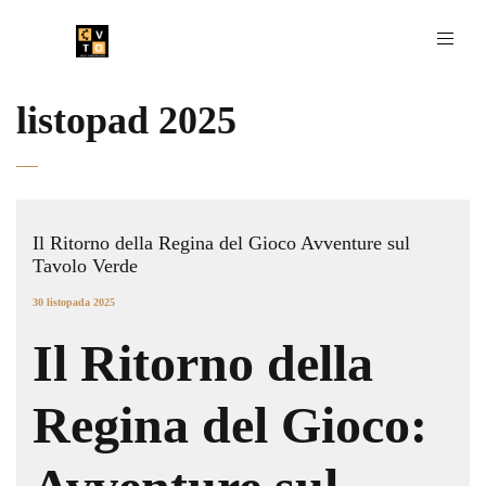
listopad 2025
Il Ritorno della Regina del Gioco Avventure sul
Tavolo Verde
30 listopada 2025
Il Ritorno della
Regina del Gioco: