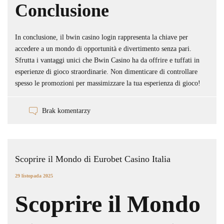
Conclusione
In conclusione, il
bwin casino login
rappresenta la chiave per
accedere a un mondo di opportunità e divertimento senza pari.
Sfrutta i vantaggi unici che Bwin Casino ha da offrire e tuffati in
esperienze di gioco straordinarie. Non dimenticare di controllare
spesso le promozioni per massimizzare la tua esperienza di gioco!
Brak komentarzy
Scoprire il Mondo di Eurobet Casino Italia
29 listopada 2025
Scoprire il Mondo