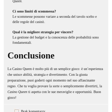
Queen
.
Ci sono limiti di scommessa?
Le scommesse possono variare a seconda del tavolo scelto e
delle regole del casinò.
Qual è la migliore strategia per vincere?
La gestione del budget e la conoscenza delle probabilità sono
fondamentali.
Conclusione
La
Casino Queen
è molto più di un semplice gioco: è un’esperienza
che unisce abilità, strategia e divertimento. Con la giusta
preparazione, puoi goderti ogni momento nel suo affascinante
regno. Che tu voglia provare la sorte o semplicemente divertirti, la
Casino Queen
ti aspetta con le sue meraviglie e opportunità. Buon
gioco!
Brak komentarzy