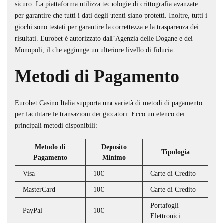
sicuro. La piattaforma utilizza
tecnologie di crittografia avanzate
per garantire che tutti i dati degli utenti siano protetti. Inoltre, tutti i
giochi sono testati per garantire la correttezza e la trasparenza dei
risultati. Eurobet è autorizzato dall’Agenzia delle Dogane e dei
Monopoli, il che aggiunge un ulteriore livello di fiducia.
Metodi di Pagamento
Eurobet Casino Italia supporta una varietà di metodi di pagamento
per facilitare le transazioni dei giocatori. Ecco un elenco dei
principali metodi disponibili:
Metodo di
Deposito
Tipologia
Pagamento
Minimo
Visa
10€
Carte di Credito
MasterCard
10€
Carte di Credito
Portafogli
PayPal
10€
Elettronici