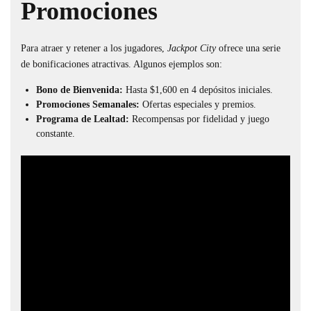
Promociones
Para atraer y retener a los jugadores,
Jackpot City
ofrece una serie
de bonificaciones atractivas. Algunos ejemplos son:
Bono de Bienvenida:
Hasta $1,600 en 4 depósitos iniciales.
Promociones Semanales:
Ofertas especiales y premios.
Programa de Lealtad:
Recompensas por fidelidad y juego
constante.