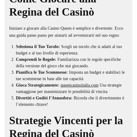
Regina del Casinò
Iniziare a giocare alla
Casino Queen
è semplice e divertente. Ecco
una guida passo passo per aiutarti ad avventurarti nel suo regno:
Seleziona il Tuo Tavolo:
Scegli un tavolo che si adatti al tuo
budget e al tuo livello di esperienza.
Comprendi le Regole:
Familiarizza con le regole specifiche
della versione del gioco che stai giocando.
Pianifica le Tue Scommesse:
Imposta un budget e stabilisci le
tue scommesse in base alle tue capacità.
Gioca Strategicamente:
queencasinoitalia.com
Usa strategie
vantaggiose per massimizzare le possibilità di vincita.
Divertiti e Goditi l’Atmosfera:
Ricorda che il divertimento è
l’elemento chiave!
Strategie Vincenti per la
Regina del Casinò