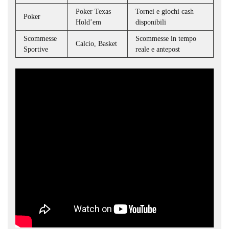
Poker Texas
Tornei e giochi cash
Poker
Hold’em
disponibili
Scommesse
Scommesse in tempo
Calcio, Basket
Sportive
reale e antepost