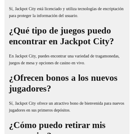
Sí, Jackpot City está licenciado y utiliza tecnologías de encriptación
para proteger la información del usuario.
¿Qué tipo de juegos puedo
encontrar en Jackpot City?
En Jackpot City, puedes encontrar una variedad de tragamonedas,
juegos de mesa y opciones de casino en vivo.
¿Ofrecen bonos a los nuevos
jugadores?
Sí, Jackpot City ofrece un atractivo bono de bienvenida para nuevos
jugadores en sus primeros depósitos.
¿Cómo puedo retirar mis