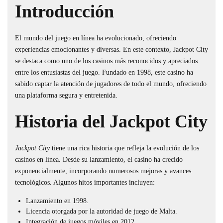
Introducción
El mundo del juego en línea ha evolucionado, ofreciendo
experiencias emocionantes y diversas. En este contexto,
Jackpot City
se destaca como uno de los casinos más reconocidos y apreciados
entre los entusiastas del juego. Fundado en 1998, este casino ha
sabido captar la atención de jugadores de todo el mundo, ofreciendo
una plataforma segura y entretenida.
Historia del Jackpot City
Jackpot City
tiene una rica historia que refleja la evolución de los
casinos en línea. Desde su lanzamiento, el casino ha crecido
exponencialmente, incorporando numerosos mejoras y avances
tecnológicos. Algunos hitos importantes incluyen:
Lanzamiento en 1998.
Licencia otorgada por la autoridad de juego de Malta.
Integración de juegos móviles en 2012.