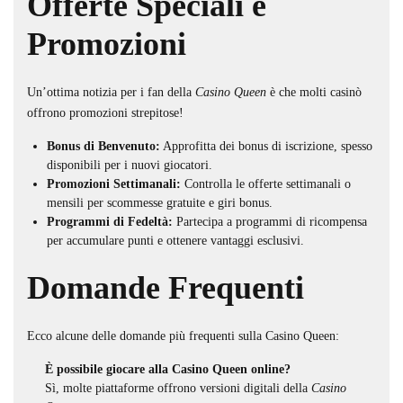
Offerte Speciali e
Promozioni
Un’ottima notizia per i fan della
Casino Queen
è che molti casinò
offrono promozioni strepitose!
Bonus di Benvenuto:
Approfitta dei bonus di iscrizione, spesso
disponibili per i nuovi giocatori.
Promozioni Settimanali:
Controlla le offerte settimanali o
mensili per scommesse gratuite e giri bonus.
Programmi di Fedeltà:
Partecipa a programmi di ricompensa
per accumulare punti e ottenere vantaggi esclusivi.
Domande Frequenti
Ecco alcune delle domande più frequenti sulla
Casino Queen
:
È possibile giocare alla Casino Queen online?
Sì, molte piattaforme offrono versioni digitali della
Casino