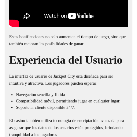
Estas bonificaciones no solo aumentan el tiempo de juego, sino que
también mejoran las posibilidades de ganar.
Experiencia del Usuario
La interfaz de usuario de Jackpot City está diseñada para ser
intuitiva y atractiva. Los jugadores pueden esperar:
Navegación sencilla y fluida.
Compatibilidad móvil, permitiendo jugar en cualquier lugar.
Soporte al cliente disponible 24/7.
El casino también utiliza tecnología de encriptación avanzada para
asegurar que los datos de los usuarios estén protegidos, brindando
tranquilidad a los jugadores.