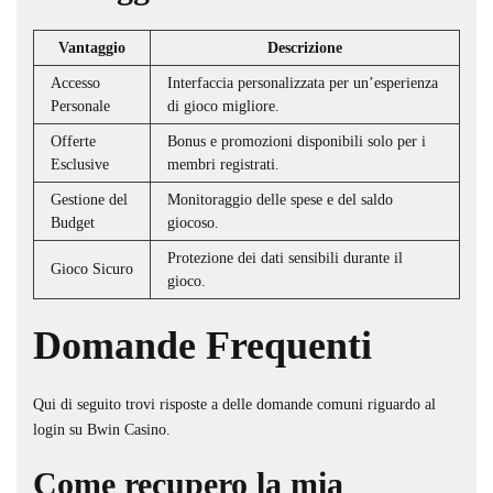
Vantaggio
Descrizione
Accesso
Interfaccia personalizzata per un’esperienza
Personale
di gioco migliore.
Offerte
Bonus e promozioni disponibili solo per i
Esclusive
membri registrati.
Gestione del
Monitoraggio delle spese e del saldo
Budget
giocoso.
Protezione dei dati sensibili durante il
Gioco Sicuro
gioco.
Domande Frequenti
Qui di seguito trovi risposte a delle domande comuni riguardo al
login su Bwin Casino.
Come recupero la mia