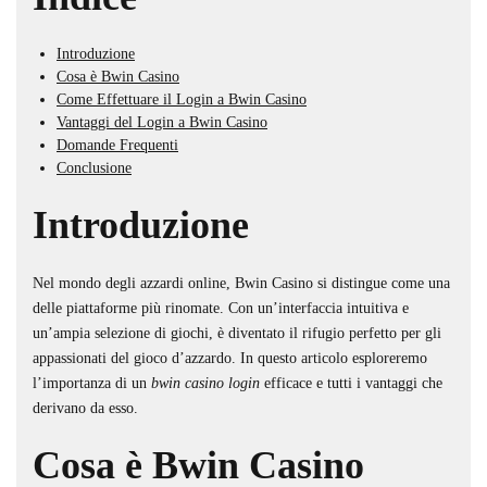
Introduzione
Cosa è Bwin Casino
Come Effettuare il Login a Bwin Casino
Vantaggi del Login a Bwin Casino
Domande Frequenti
Conclusione
Introduzione
Nel mondo degli
azzardi online
,
Bwin Casino
si distingue come una
delle piattaforme più rinomate. Con un’interfaccia intuitiva e
un’ampia selezione di giochi, è diventato il rifugio perfetto per gli
appassionati del gioco d’azzardo. In questo articolo esploreremo
l’importanza di un
bwin casino login
efficace e tutti i vantaggi che
derivano da esso.
Cosa è Bwin Casino