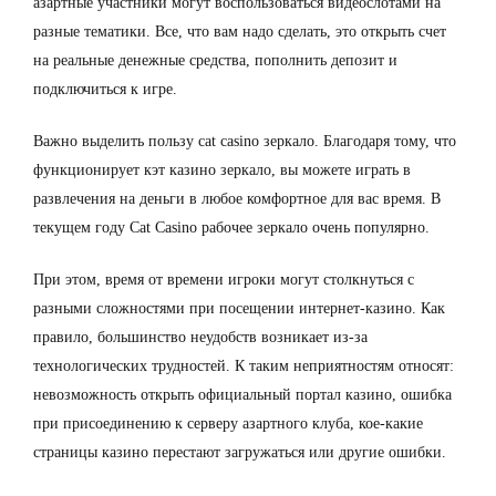
азартные участники могут воспользоваться видеослотами на
разные тематики. Все, что вам надо сделать, это открыть счет
на реальные денежные средства, пополнить депозит и
подключиться к игре.
Важно выделить пользу cat casino зеркало. Благодаря тому, что
функционирует кэт казино зеркало, вы можете играть в
развлечения на деньги в любое комфортное для вас время. В
текущем году Cat Casino рабочее зеркало очень популярно.
При этом, время от времени игроки могут столкнуться с
разными сложностями при посещении интернет-казино. Как
правило, большинство неудобств возникает из-за
технологических трудностей. К таким неприятностям относят:
невозможность открыть официальный портал казино, ошибка
при присоединению к серверу азартного клуба, кое-какие
страницы казино перестают загружаться или другие ошибки.