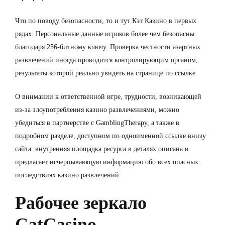
Что по поводу безопасности, то и тут Кэт Казино в первых
рядах. Персональные данные игроков более чем безопасны
благодаря 256-битному ключу. Проверка честности азартных
развлечений иногда проводится контролирующим органом,
результаты которой реально увидеть на странице по ссылке.
О внимании к ответственной игре, трудности, возникающей
из-за злоупотребления казино развлечениями, можно
убедиться в партнерстве с GamblingTherapy, а также в
подробном разделе, доступном по одноименной ссылке внизу
сайта: внутренняя площадка ресурса в деталях описана и
предлагает исчерпывающую информацию обо всех опасных
последствиях казино развлечений.
Рабочее зеркало
CatCasino