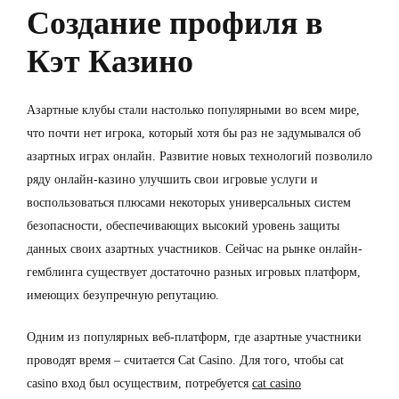
Создание профиля в
Кэт Казино
Азартные клубы стали настолько популярными во всем мире,
что почти нет игрока, который хотя бы раз не задумывался об
азартных играх онлайн. Развитие новых технологий позволило
ряду онлайн-казино улучшить свои игровые услуги и
воспользоваться плюсами некоторых универсальных систем
безопасности, обеспечивающих высокий уровень защиты
данных своих азартных участников. Сейчас на рынке онлайн-
гемблинга существует достаточно разных игровых платформ,
имеющих безупречную репутацию.
Одним из популярных веб-платформ, где азартные участники
проводят время – считается Cat Casino. Для того, чтобы cat
casino вход был осуществим, потребуется
cat casino