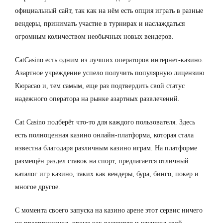
официальный сайт, так как на нём есть опция играть в разные
вендеры, принимать участие в турнирах и наслаждаться
огромным количеством необычных новых вендеров.
CatCasino есть одним из лучших операторов интернет-казино.
Азартное учреждение успело получить популярную лицензию
Кюрасао и, тем самым, еще раз подтвердить свой статус
надежного оператора на рынке азартных развлечений.
Cat Casino подберёт что-то для каждого пользователя. Здесь
есть полноценная казино онлайн-платформа, которая стала
известна благодаря различным казино играм. На платформе
размещён раздел ставок на спорт, предлагается отличный
каталог игр казино, таких как вендеры, бура, бинго, покер и
многое другое.
С момента своего запуска на казино арене этот сервис ничего