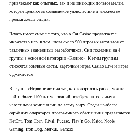
привлекают как опытных, так и начинающих пользователей,
которые ценятся за создаваемое удовольствие и множество
предлагаемых опций.
Начать имеет смысл с того, что в Cat Casino предлагается
множество игр, в том числе около 900 игровых автоматов от
различных знаменитых разработчиков. Они поделены на 4
группы в основной категории «Казино». К этим группам
относятся обычные слоты, карточные игры, Casino Live и игры
с джекпотом.
В группе «Игровые автоматы», как говорилось ранее, можно
найти более 1100 наименований, изобретённых самыми
известными компаниями по всему миру. Среди наиболее
серьёзных операторов программного обеспечения предлагаются
NetEnt, Tom Horn, Rival, Fugaso, Play’n Go, Kajot, Noble
Gaming, Iron Dog, Merkur, Gamzix.