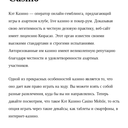
Кэт Казино — оператор онлайн-гемблинга, предлагающий
игры в азартном клубе, live казино и покер-рум. Доказывая
свою легитимность и честную деловую практику, веб-сайт
имеет лицензию Кюрасао. Этот орган известен своими
высокими стандартами и строгими испытаниями.
Авторизованные им казино имеют великолепную репутацию
благодаря честности и удовлетворенности азартных
участников.
Одной из прекрасных особенностей казино является то, что
оно дает вам право играть на ходу. Вы можете взять с собой
разные развлечения, куда бы вы ни направлялись. Теперь
давайте посмотрим, что такое Кэт Казино Casino Mobile, то есть
опция играть через такие девайсы, как таблеты и смартфоны, в
интернет-казино.