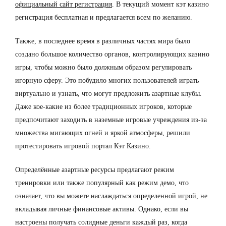
официальный сайт регистрация
. В текущий момент кэт казино
регистрация бесплатная и предлагается всем по желанию.
Также, в последнее время в различных частях мира было
создано большое количество органов, контролирующих казино
игры, чтобы можно было должным образом регулировать
игорную сферу. Это побудило многих пользователей играть
виртуально и узнать, что могут предложить азартные клубы.
Даже кое-какие из более традиционных игроков, которые
предпочитают заходить в наземные игровые учреждения из-за
множества мигающих огней и яркой атмосферы, решили
протестировать игровой портал Кэт Казино.
Определённые азартные ресурсы предлагают режим
тренировки или также популярный как режим демо, что
означает, что вы можете наслаждаться определенной игрой, не
вкладывая личные финансовые активы. Однако, если вы
настроены получать солидные деньги каждый раз, когда