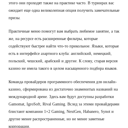
этого они проходят также на практике часто. В турнирах вас
ожидает еще одна великолепная опция получить замечательные
призы.
Практичные меню помогут вам выбрать любимое занятие, а так
же, на ресурсе есть расширенные фильтры, которые
содействуют быстрее найти что-то прикольное. Языки, которые
есть в интерфейсе азартного клуба: английский, немецкий,
польский, чешский, арабский и другие. К слову, старая версия
казино не имела такого в целом насыщенного подбора языков.
Команда провайдеров программного обеспечения для онлайн-
казино, сформирована из достаточно знаменитых названий на
международной арене. Здесь вам будут доступны разработки
Gamomat, IgroSoft, Rival Gaming. Вслед за этими провайдерами
блистают компании 1×2 Gaming, NextGen, Habanero, Synot и
другие менее распространенные, но не менее заметные
корпорации.