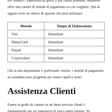
Per rendere l’esperienza di gioco il più fluida possibile,
wazamba
offre una varietà di metodi di pagamento tra cui scegliere. Qui di
seguito trovi un elenco di opzioni che puoi utilizzare:
Metodo
Tempo di Elaborazione
Visa
Immediato
MasterCard
Immediato
Paypal
Immediato
Cryptovalute
Immediato
Che tu stia depositando o prelevando vincite, i metodi di pagamento
su
wazamba
sono progettati per essere rapidi e sicuri.
Assistenza Clienti
Essere in grado di contare su un buon servizio clienti è
fondamentale per un’esperienza di gioco senza intoppi. Su