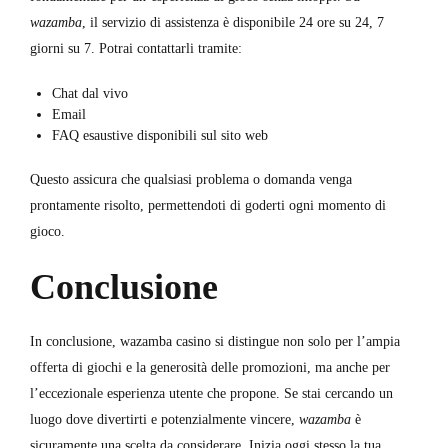
wazamba
, il servizio di assistenza è disponibile 24 ore su 24, 7
giorni su 7. Potrai contattarli tramite:
Chat dal vivo
Email
FAQ esaustive disponibili sul sito web
Questo assicura che qualsiasi problema o domanda venga
prontamente risolto, permettendoti di goderti ogni momento di
gioco.
Conclusione
In conclusione,
wazamba
casino si distingue non solo per l’ampia
offerta di giochi e la generosità delle promozioni, ma anche per
l’eccezionale esperienza utente che propone. Se stai cercando un
luogo dove divertirti e potenzialmente vincere,
wazamba
è
sicuramente una scelta da considerare. Inizia oggi stesso la tua