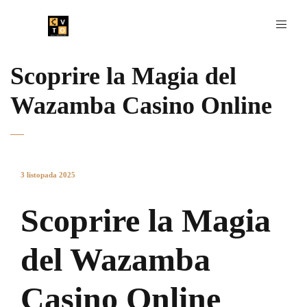
Scoprire la Magia del
Wazamba Casino Online
3 listopada 2025
Scoprire la Magia
del Wazamba
Casino Online