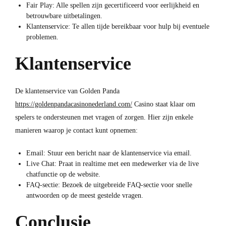
Fair Play:
Alle spellen zijn gecertificeerd voor eerlijkheid en
betrouwbare uitbetalingen.
Klantenservice:
Te allen tijde bereikbaar voor hulp bij eventuele
problemen.
Klantenservice
De klantenservice van Golden Panda
https://goldenpandacasinonederland.com/
Casino staat klaar om
spelers te ondersteunen met vragen of zorgen. Hier zijn enkele
manieren waarop je contact kunt opnemen:
Email:
Stuur een bericht naar de klantenservice via email.
Live Chat:
Praat in realtime met een medewerker via de live
chatfunctie op de website.
FAQ-sectie:
Bezoek de uitgebreide FAQ-sectie voor snelle
antwoorden op de meest gestelde vragen.
Conclusie