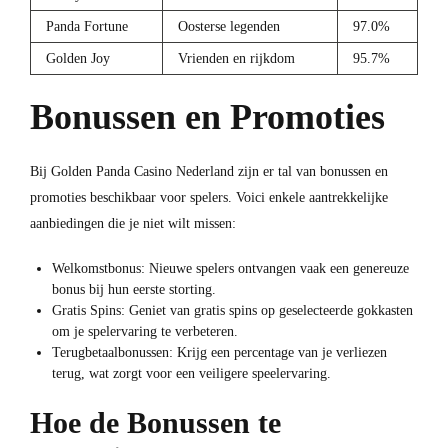
Panda Fortune
Oosterse legenden
97.0%
Golden Joy
Vrienden en rijkdom
95.7%
Bonussen en Promoties
Bij
Golden Panda Casino Nederland
zijn er tal van bonussen en
promoties beschikbaar voor spelers. Voici enkele aantrekkelijke
aanbiedingen die je niet wilt missen:
Welkomstbonus:
Nieuwe spelers ontvangen vaak een genereuze
bonus bij hun eerste storting.
Gratis Spins:
Geniet van gratis spins op geselecteerde gokkasten
om je spelervaring te verbeteren.
Terugbetaalbonussen:
Krijg een percentage van je verliezen
terug, wat zorgt voor een veiligere speelervaring.
Hoe de Bonussen te