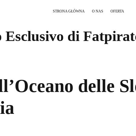
STRONA GŁÓWNA
O NAS
OFERTA
Esclusivo di Fatpirate
l’Oceano delle Sl
ia