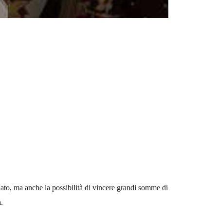
ato, ma anche la possibilità di vincere grandi somme di
.