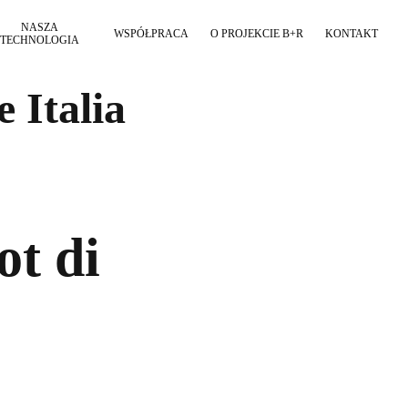
NASZA
WSPÓŁPRACA
O PROJEKCIE B+R
KONTAKT
TECHNOLOGIA
 Italia
ot di