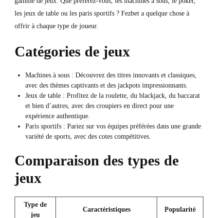
gamme de jeux. Que préférez-vous, les machines à sous, le poker,
les jeux de table ou les paris sportifs ? Fezbet a quelque chose à
offrir à chaque type de joueur.
Catégories de jeux
Machines à sous :
Découvrez des titres innovants et classiques,
avec des thèmes captivants et des jackpots impressionnants.
Jeux de table :
Profitez de la roulette, du blackjack, du baccarat
et bien d’autres, avec des croupiers en direct pour une
expérience authentique.
Paris sportifs :
Pariez sur vos équipes préférées dans une grande
variété de sports, avec des cotes compétitives.
Comparaison des types de
jeux
Type de
Caractéristiques
Popularité
jeu