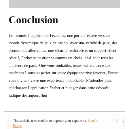
Conclusion
En résumé, l’application
Fezbet
est une porte d’entrée vers un
monde dynamique de jeux de casino. Avec une variété de jeux, des
promotions alléchantes, une sécurité renforcée et un support client
réactif, Fezbet se positionne comme un choix idéal pour tous les
amateurs de paris. Que vous souhaitiez tenter votre chance aux
machines à sous ou parier sur votre équipe sportive favorite, Fezbet
vous invite à vivre une expérience inoubliable. N’attendez plus,
téléchargez l’application Fezbet et plongez dans cette odyssée
ludique dès aujourd’hui !
This website uses cookies to improve your experience.
Cookie
Policy