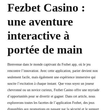
Fezbet Casino :
une aventure
interactive à
portée de main
Bienvenue dans le monde captivant du
Fezbet app
, où le jeu
rencontre l’innovation. Avec cette application, parier devient non
seulement facile, mais également une expérience immersive qui
suscite l’excitation à chaque instant. Que vous soyez un joueur
chevronné ou un novice curieux, Fezbet Casino offre une myriade
d’opportunités pour se divertir et gagner. Dans cet article, nous
explorerons toutes les facettes de l’application Fezbet, des jeux
disponibles aux promotions en passant par la sécurité et le support