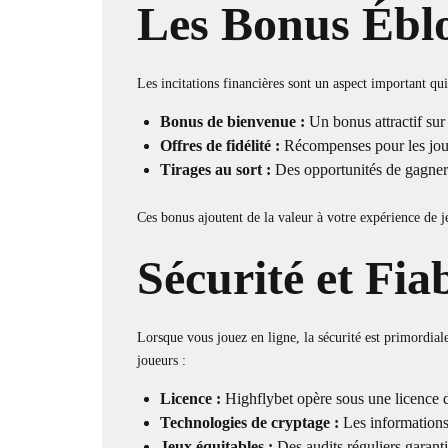
Les Bonus Éblo
Les incitations financières sont un aspect important qui 
Bonus de bienvenue :
Un bonus attractif sur
Offres de fidélité :
Récompenses pour les joueur
Tirages au sort :
Des opportunités de gagner 
Ces bonus ajoutent de la valeur à votre expérience de 
Sécurité et Fiab
Lorsque vous jouez en ligne, la sécurité est primordial
joueurs :
Licence :
Highflybet opère sous une licence de 
Technologies de cryptage :
Les informations 
Jeux équitables :
Des audits réguliers garanti