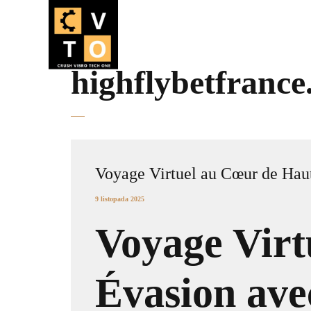
highflybetfranc
Voyage Virtuel au Cœur de Hau
9 listopada 2025
Voyage Virt
Évasion ave