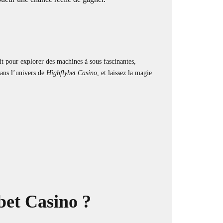
oit pour explorer des
machines à sous
fascinantes,
dans l’univers de
Highflybet Casino
, et laissez la magie
ybet Casino ?