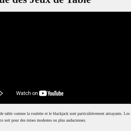
de table
comme la roulette et le blackjack sont particulièrement attrayants. Les 
 ce soit pour des mises modestes ou plus audacieuses.