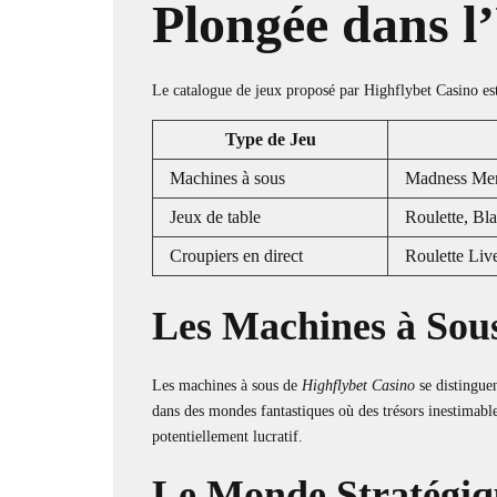
Plongée dans l
Le catalogue de jeux proposé par Highflybet Casino est 
Type de Jeu
Machines à sous
Madness Mer
Jeux de table
Roulette, Bl
Croupiers en direct
Roulette Liv
Les Machines à Sou
Les
machines à sous
de
Highflybet Casino
se distingue
dans des mondes fantastiques où des trésors inestimable
potentiellement lucratif.
Le Monde Stratégiqu