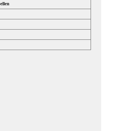
ellen