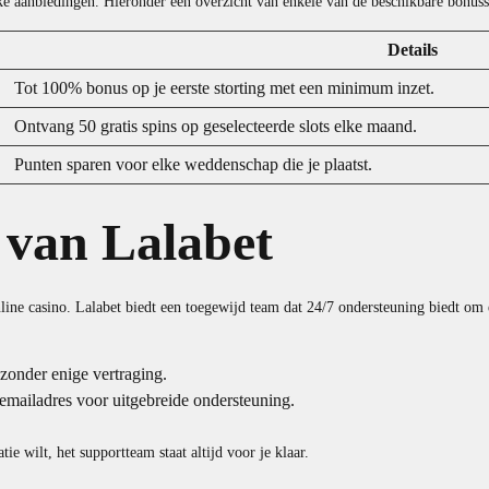
jke aanbiedingen. Hieronder een overzicht van enkele van de beschikbare bonuss
Details
Tot 100% bonus op je eerste storting met een minimum inzet.
Ontvang 50 gratis spins op geselecteerde slots elke maand.
Punten sparen voor elke weddenschap die je plaatst.
 van Lalabet
nline casino. Lalabet biedt een toegewijd team dat 24/7 ondersteuning biedt om e
zonder enige vertraging.
emailadres voor uitgebreide ondersteuning.
e wilt, het supportteam staat altijd voor je klaar.