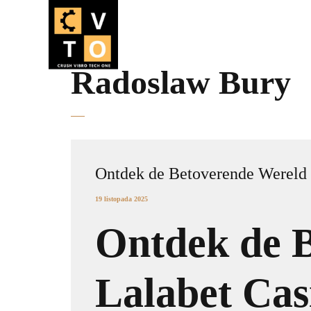
Radoslaw Bury
Ontdek de Betoverende Wereld 
19 listopada 2025
Ontdek de 
Lalabet Cas