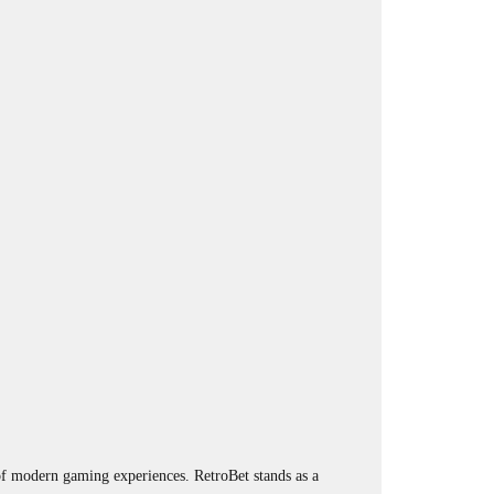
l of modern gaming experiences. RetroBet stands as a