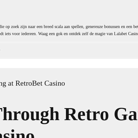
ie op zoek zijn naar een breed scala aan spellen, genereuze bonussen en een be
dt iets voor iedereen. Waag een gok en ontdek zelf de magie van Lalabet Casin
y
g at RetroBet Casino
Through Retro Ga
sino