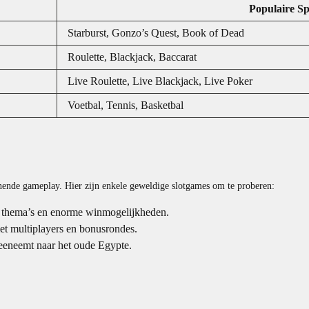
Populaire Sp
Starburst, Gonzo’s Quest, Book of Dead
Roulette, Blackjack, Baccarat
Live Roulette, Live Blackjack, Live Poker
Voetbal, Tennis, Basketbal
nnende gameplay. Hier zijn enkele geweldige slotgames om te proberen:
he thema’s en enorme winmogelijkheden.
et multiplayers en bonusrondes.
eeneemt naar het oude Egypte.